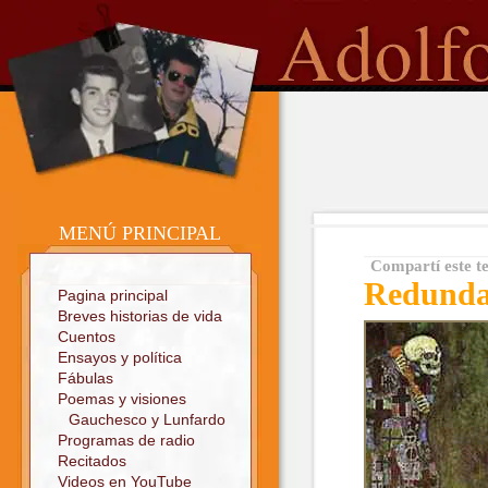
o
Sitio oficial
MENÚ PRINCIPAL
Compartí este t
Redunda
Pagina principal
Breves historias de vida
Cuentos
Ensayos y política
Fábulas
Poemas y visiones
Gauchesco y Lunfardo
Programas de radio
Recitados
Videos en YouTube