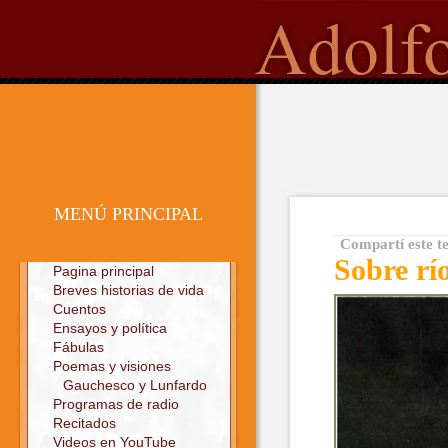
o
Sitio oficial
MENÚ PRINCIPAL
Compartí este t
Sobre rí
Pagina principal
Breves historias de vida
Cuentos
Ensayos y política
Fábulas
Poemas y visiones
Gauchesco y Lunfardo
Programas de radio
Recitados
Videos en YouTube