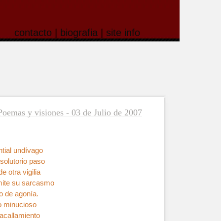
contacto
|
biografia
|
site info
Poemas y visiones - 03 de Julio de 2007
tial undívago
solutorio paso
e otra vigilia
emite su sarcasmo
vo de agonía.
o minucioso
 acallamiento