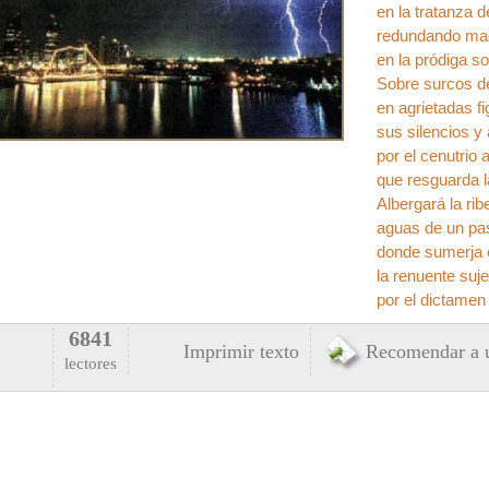
en la tratanza d
redundando mad
en la pródiga s
Sobre surcos d
en agrietadas f
sus silencios y 
por el cenutrio 
que resguarda l
Albergará la ri
aguas de un pa
donde sumerja e
la renuente suj
por el dictamen 
6841
Imprimir texto
Recomendar a 
lectores