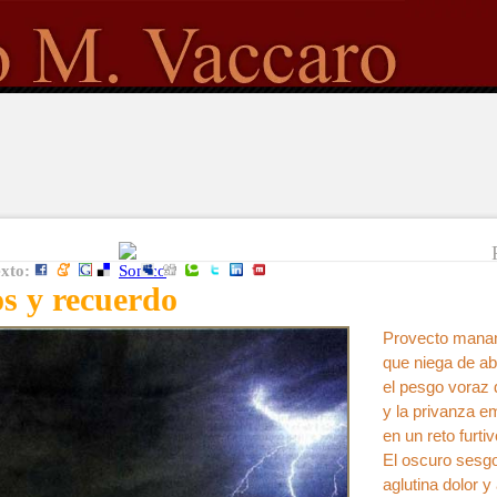
exto:
os y recuerdo
Provecto manan
que niega de ab
el pesgo voraz d
y la privanza 
en un reto furti
El oscuro sesg
aglutina dolor y