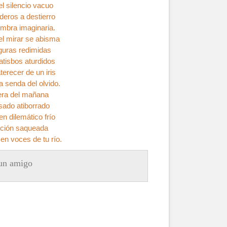
el silencio vacuo
eros a destierro
ombra imaginaria.
el mirar se abisma
iguras redimidas
atisbos aturdidos
aterecer de un iris
a senda del olvido.
bera del mañana
sado atiborrado
n dilemático frío
eción saqueada
en voces de tu río.
un amigo