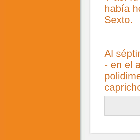
había h
Sexto.
Al sépt
- en el 
polidime
caprich