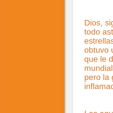
Dios, s
todo as
estrella
obtuvo 
que le 
mundial
pero la
inflamac