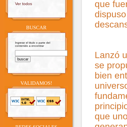
que fue
Ver todos
dispuso
descan
BUSCAR
Ingrese el titulo o parte del
contenido a encontrar
Lanzó u
se prop
bien ent
VALIDAMOS!
univers
fundam
principi
que uno
generan