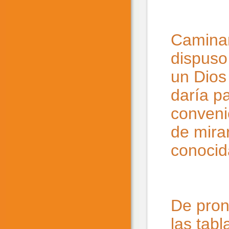
Caminan
dispuso
un Dios
daría p
conveni
de mirar
conocid
De pront
las tab