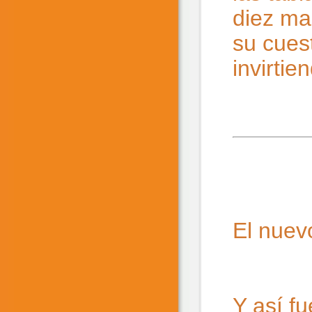
diez ma
su cuest
invirti
El nuev
Y así fu