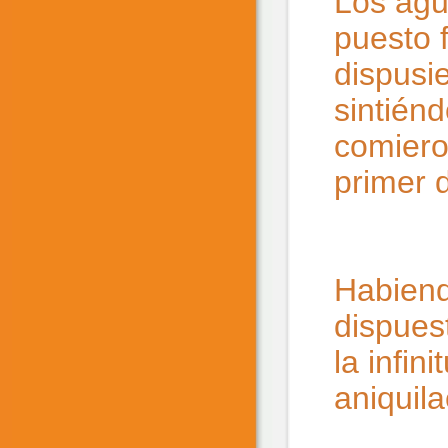
Los agu
puesto 
dispusi
sintiénd
comiero
primer d
Habiend
dispues
la infin
aniquil