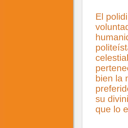
El poli
volunta
humanid
politeí
celestia
pertene
bien la
preferi
su divin
que lo 