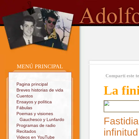
o
Sitio oficial
MENÚ PRINCIPAL
Compartí este t
Pagina principal
La fin
Breves historias de vida
Cuentos
Ensayos y política
Fábulas
Poemas y visiones
Fastidi
Gauchesco y Lunfardo
Programas de radio
infinitu
Recitados
Videos en YouTube