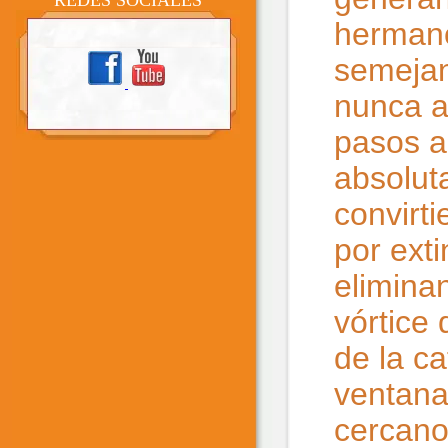
REDES SOCIALES
hermano
semejan
nunca a
pasos a
absoluta
convirt
por exti
eliminan
vórtice
de la c
ventana
cercano