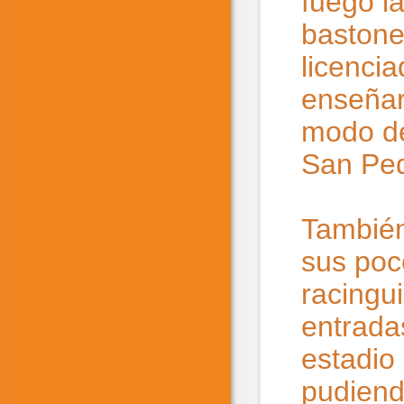
fuego la
bastones
licenci
enseñar
modo de
San Ped
También 
sus poc
racingu
entrada
estadio
pudiend