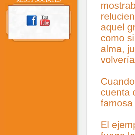
REDES SOCIALES
mostrab
relucie
aquel g
como si 
alma, j
volverí
Cuando 
cuenta q
famosa 
El ejemp