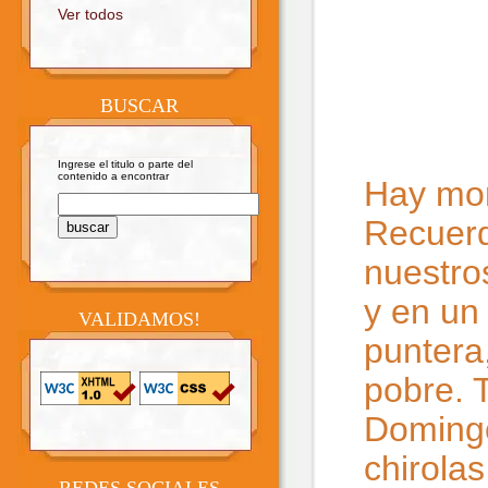
Ver todos
BUSCAR
Ingrese el titulo o parte del
contenido a encontrar
Hay mom
Recuerd
nuestro
y en un
VALIDAMOS!
puntera
pobre. 
Domingo
chirolas