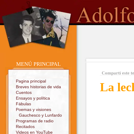
o
Sitio oficial
MENÚ PRINCIPAL
Compartí este t
Pagina principal
La lec
Breves historias de vida
Cuentos
Ensayos y política
Fábulas
Poemas y visiones
Gauchesco y Lunfardo
Programas de radio
Recitados
Videos en YouTube