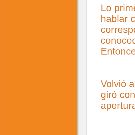
Lo prime
hablar 
corresp
conoced
Entonce
Volvió a
giró co
apertur