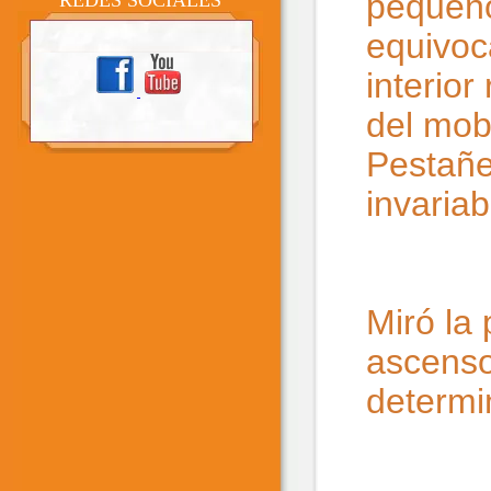
pequeño
REDES SOCIALES
equivoc
interio
del mobi
Pestañe
invariab
Miró la 
ascenso
determi