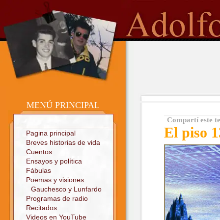
o
Sitio oficial
MENÚ PRINCIPAL
Compartí este t
El piso 1
Pagina principal
Breves historias de vida
Cuentos
Ensayos y política
Fábulas
Poemas y visiones
Gauchesco y Lunfardo
Programas de radio
Recitados
Videos en YouTube