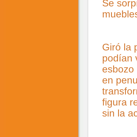
Se sorp
muebles
Giró la 
podían 
esbozo 
en penu
transfo
figura r
sin la a