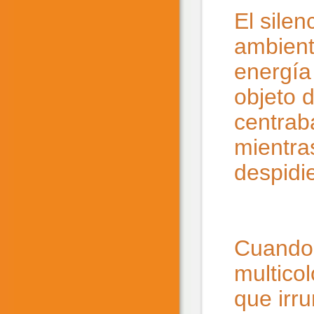
El silen
ambient
energía
objeto 
centraba
mientra
despidi
Cuando 
multico
que irru