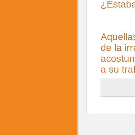
¿Estab
Aquella
de la ir
acostum
a su tra