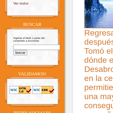
Ver todos
BUSCAR
Regresa
Ingrese el titulo o parte del
después
contenido a encontrar
Tomó el
dónde e
Desabro
VALIDAMOS!
en la ce
permitie
una may
consegu