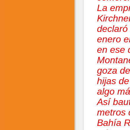
La empr
Kirchner
declaró
enero e
en ese 
Montané
goza de
hijas d
algo má
Así baut
metros 
Bahía R