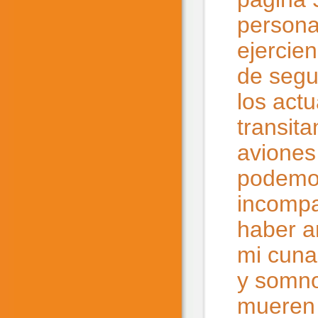
persona
ejercie
de segu
los act
transit
aviones
podemos
incompa
haber a
mi cuna
y somno
mueren 