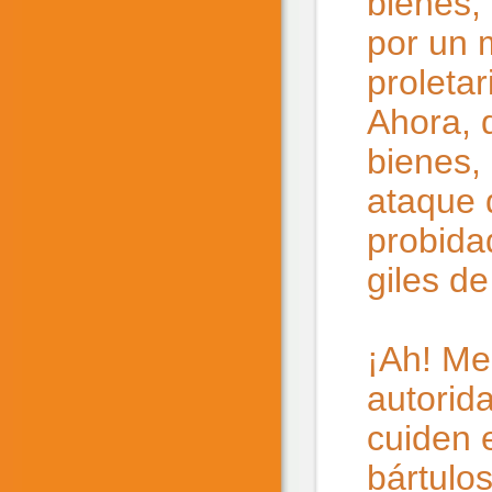
bienes,
por un m
proletar
Ahora, 
bienes,
ataque 
probida
giles d
¡Ah! Me
autorid
cuiden e
bártulos