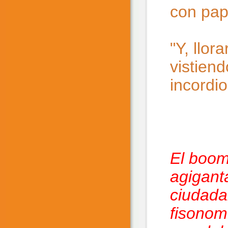
con pap
"Y, llor
vistien
incordio
El boom
agigant
ciudada
fisonomí