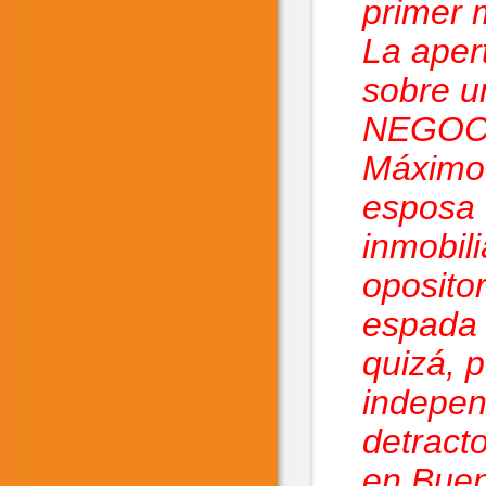
primer 
La aper
sobre u
NEGOCI
Máximo 
esposa 
inmobili
oposito
espada l
quizá, 
indepen
detract
en Buen