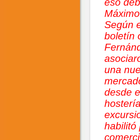
eso debu
Máximo.
Según e
boletín 
Fernánd
asociar
una nue
mercado
desde e
hosterí
excursio
habilit
comerci