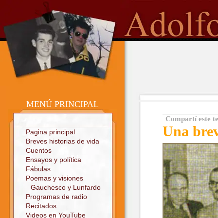
o
Sitio oficial
MENÚ PRINCIPAL
Compartí este t
Una brev
Pagina principal
Breves historias de vida
Cuentos
Ensayos y política
Fábulas
Poemas y visiones
Gauchesco y Lunfardo
Programas de radio
Recitados
Videos en YouTube