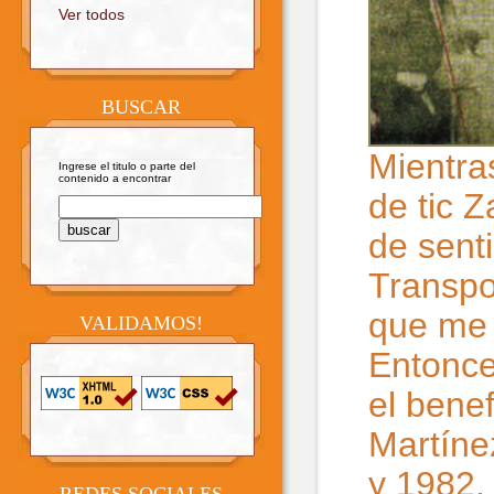
Ver todos
BUSCAR
Mientra
Ingrese el titulo o parte del
contenido a encontrar
de tic 
de sent
Transpo
que me 
VALIDAMOS!
Entonce
el benef
Martíne
y 1982.