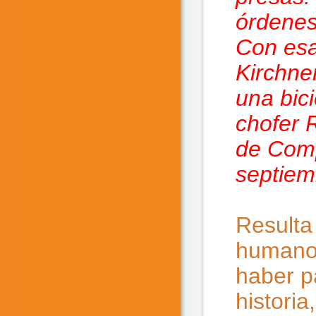
órdenes
Con esa
Kirchne
una bic
chofer R
de Comp
septiem
Resulta
humanos
haber p
historia