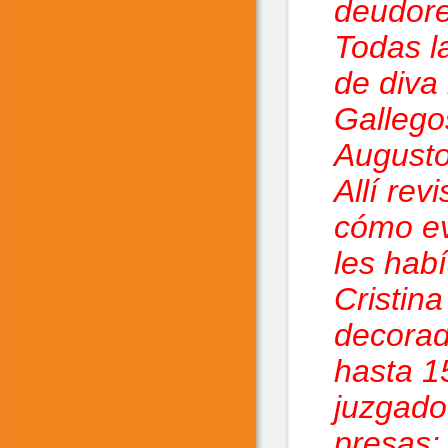
deudore
Todas la
de diva 
Gallegos
Augusto
Allí re
cómo ev
les hab
Cristina
decorad
hasta 1
juzgado
presas: