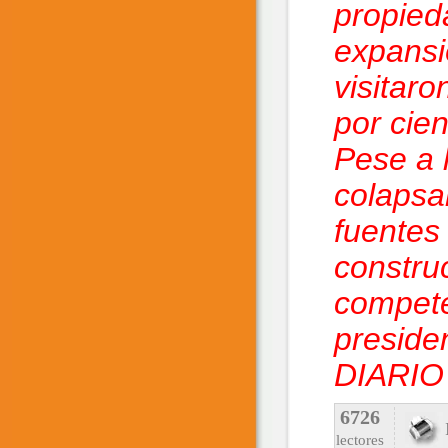
propied
expansi
visitaro
por cie
Pese a l
colapsa
fuentes
constru
compete
presiden
DIARIO 
6726
lectores