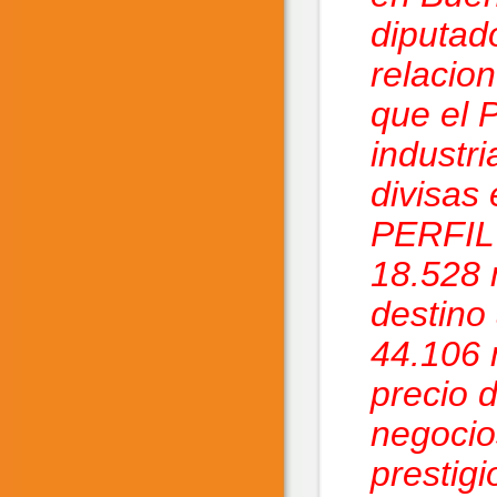
diputad
relacio
que el P
industri
divisas
PERFIL 
18.528 
destino
44.106 
precio 
negocios
prestig