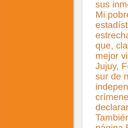
sus inm
Mi pobre
estadís
estrech
que, cl
mejor v
Jujuy, 
sur de 
indepen
crímene
declara
También
página 5