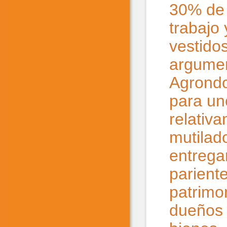
30% de 
trabajo 
vestido
argumen
Agrondo
para un
relativ
mutilad
entrega
parient
patrimo
dueños 