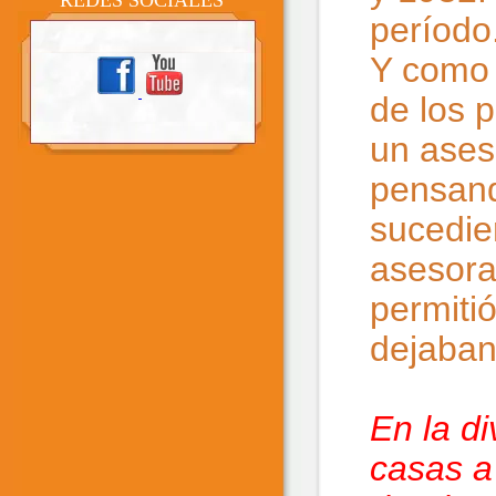
REDES SOCIALES
período
Y como 
de los p
un ases
pensand
sucedie
asesoram
permiti
dejaban
En la d
casas a