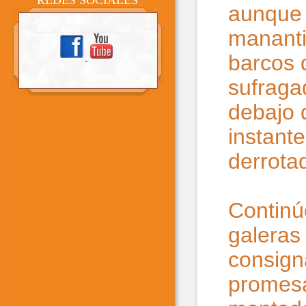
REDES SOCIALES
aunque 
mananti
barcos 
sufraga
debajo d
instant
derrota
Continú
galeras
consign
promesa