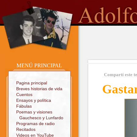
o
Sitio oficial
MENÚ PRINCIPAL
Compartí este t
Pagina principal
Gasta
Breves historias de vida
Cuentos
Ensayos y política
Fábulas
Poemas y visiones
Gauchesco y Lunfardo
Programas de radio
Recitados
Videos en YouTube