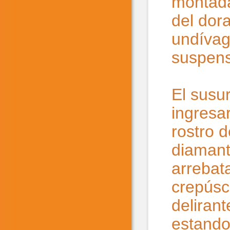
montada
del dor
undívag
suspens
El susur
ingresa
rostro d
diamant
arrebata
crepúsc
delirant
estando