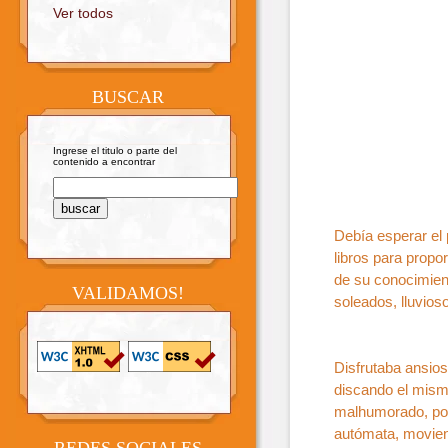
Ver todos
BUSCAR
Ingrese el titulo o parte del
contenido a encontrar
Debía esperar el 
libros para prop
de su conocimient
VALIDAMOS!
soleados, lluvioso
Disfrutaba ansios
discando el mism
malhumorado, por
autómata, moviend