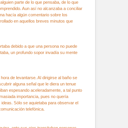
 alguien parte de lo que pensaba, de lo que
comprendido. Aun así no alcanzaba a conciliar
ona hacía algún comentario sobre los
rrollado en aquellos breves minutos que
portaba debido a que una persona no puede
itaba, un profundo sopor invadía su mente
hora de levantarse. Al dirigirse al baño se
scubrir alguna señal que le diera un tenue
e iban espesando aceleradamente, a tal punto
demasiada importancia, pues no quería
 ideas. Sólo se aquietaba para observar el
 comunicación telefónica.
uina, ante sus ojos transitaban personas,