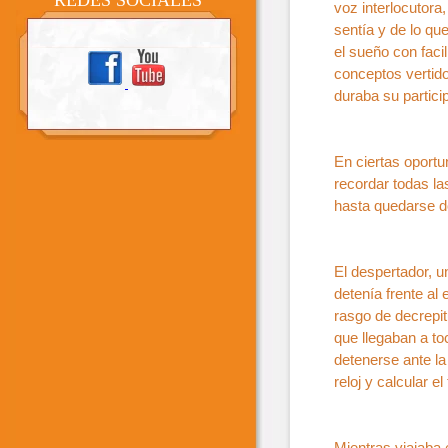
REDES SOCIALES
voz interlocutora
sentía y de lo qu
el sueño con faci
conceptos vertido
duraba su partici
En ciertas oportu
recordar todas l
hasta quedarse d
El despertador, u
detenía frente al
rasgo de decrepit
que llegaban a to
detenerse ante la
reloj y calcular 
Mientras viajaba 