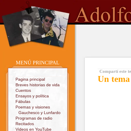
o
Sitio oficial
MENÚ PRINCIPAL
Compartí este t
Un tema 
Pagina principal
Breves historias de vida
Cuentos
Ensayos y política
Fábulas
Poemas y visiones
Gauchesco y Lunfardo
Programas de radio
Recitados
Videos en YouTube