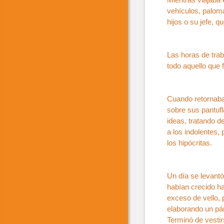
vehículos, palom
hijos o su jefe, 
Las horas de trab
todo aquello que f
Cuando retornaba 
sobre sus pantuf
ideas, tratando 
a los indolentes,
los hipócritas.
Un día se levant
habían crecido ha
exceso de vello, 
elaborando un pár
Terminó de vestir