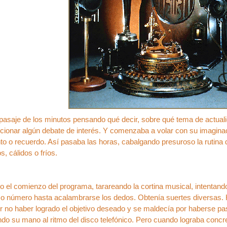
pasaje de los minutos pensando qué decir, sobre qué tema de actual
orcionar algún debate de interés. Y comenzaba a volar con su imagin
o o recuerdo. Así pasaba las horas, cabalgando presuroso la rutina 
s, cálidos o fríos.
o el comienzo del programa, tarareando la cortina musical, intentan
o número hasta acalambrarse los dedos. Obtenía suertes diversas.
 no haber logrado el objetivo deseado y se maldecía por haberse pas
o su mano al ritmo del disco telefónico. Pero cuando lograba concr