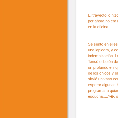
El trayecto lo hi
por ahora no era 
en la oficina.
Se sentó en el es
una lapicera, y 
indemnización. Le
Tensó el botón de
un profundo e inqu
de los chicos y e
sirvió un vaso co
esperar algunas h
programa, a quie
escucha.....?�, se