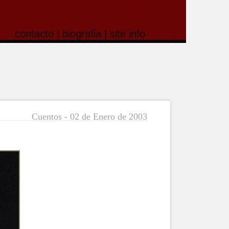
contacto
|
biografia
|
site info
Cuentos - 02 de Enero de 2003