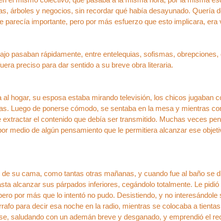
as, árboles y negocios, sin recordar qué había desayunado. Quería 
que parecía importante, pero por más esfuerzo que esto implicara, era
ajo pasaban rápidamente, entre entelequias, sofismas, obrepciones, ga
uera preciso para dar sentido a su breve obra literaria.
al hogar, su esposa estaba mirando televisión, los chicos jugaban c
las. Luego de ponerse cómodo, se sentaba en la mesa y mientras comí
de extractar el contenido que debía ser transmitido. Muchas veces p
 por medio de algún pensamiento que le permitiera alcanzar ese objetiv
ó de su cama, como tantas otras mañanas, y cuando fue al baño se di
sta alcanzar sus párpados inferiores, cegándolo totalmente. Le pidió a
pero por más que lo intentó no pudo. Desistiendo, y no interesándole 
rafo para decir esa noche en la radio, mientras se colocaba a tientas 
se, saludando con un ademán breve y desganado, y emprendió el recor