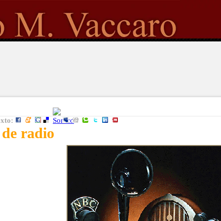
exto:
de radio