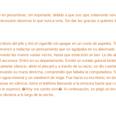
zo en penumbras, sin importarle, debido a que sus ojos solamente ser
necesario observar lo que nunca veía. Sin dar las gracias a quienes lo
critorio del jefe y tiró el cigarrillo sin apagar en un cesto de papele
comenzó a redactar un pensamiento que se agolpaba en su abismado c
vantó las manos varias veces, hasta que estacionó un taxi. Le dio al 
l ascensor. Entró en su departamento. Emitió un sonido gutural ininteli
ietante silencio, abrió el placard y a través de su tacto, se dio cuen
levando su mano derecha, comprendió que faltaba la computadora. Se d
n agua mineral y un sándwich de miga. Fue hacia su escritorio, en do
oras en silencio, tomó el teléfono llamando a la emisora hasta que 
n le expresó: �Hoy me siento vivo�. A continuación, se pegó un tir
 disolvía a lo largo de la noche.