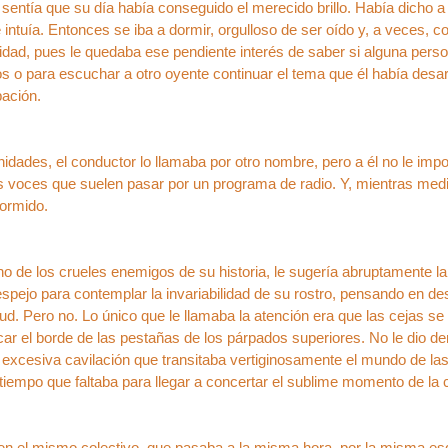
, sentía que su día había conseguido el merecido brillo. Había dicho a
e intuía. Entonces se iba a dormir, orgulloso de ser oído y, a veces, 
lidad, pues le quedaba ese pendiente interés de saber si alguna pers
s o para escuchar a otro oyente continuar el tema que él había desa
pación.
nidades, el conductor lo llamaba por otro nombre, pero a él no le im
as voces que suelen pasar por un programa de radio. Y, mientras med
ormido.
no de los crueles enemigos de su historia, le sugería abruptamente la 
 espejo para contemplar la invariabilidad de su rostro, pensando en de
ud. Pero no. Lo único que le llamaba la atención era que las cejas s
car el borde de las pestañas de los párpados superiores. No le dio 
 excesiva cavilación que transitaba vertiginosamente el mundo de las
el tiempo que faltaba para llegar a concertar el sublime momento de la
en el mismo colectivo, que pasaba a la misma hora, por la misma esq