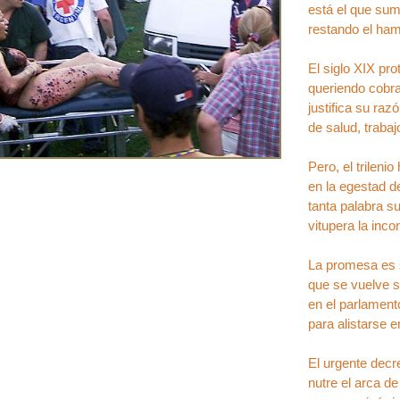
está el que sum
restando el ham
El siglo XIX pro
queriendo cobra
justifica su ra
de salud, traba
Pero, el trileni
en la egestad d
tanta palabra s
vitupera la inc
La promesa es 
que se vuelve s
en el parlament
para alistarse 
El urgente decre
nutre el arca de