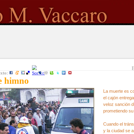
E
exto:
e himno
La muerte es co
el cajón entrega
veloz sanción d
prometiendo su 
Cuando el tráns
y la ciudad se 