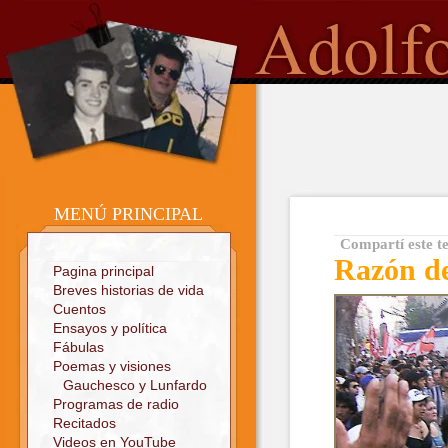
o
Sitio oficial
MENÚ PRINCIPAL
Compartí este t
Razón d
Pagina principal
Breves historias de vida
Cuentos
Ensayos y política
Fábulas
Poemas y visiones
Gauchesco y Lunfardo
Programas de radio
Recitados
Videos en YouTube