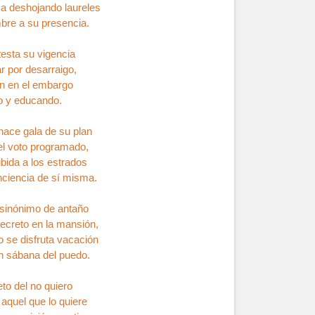
a deshojando laureles
bre a su presencia.
testa su vigencia
r por desarraigo,
zón en el embargo
jo y educando.
o hace gala de su plan
el voto programado,
ubida a los estrados
onciencia de sí misma.
sinónimo de antaño
ecreto en la mansión,
o se disfruta vacación
en sábana del puedo.
to del no quiero
 aquel que lo quiere