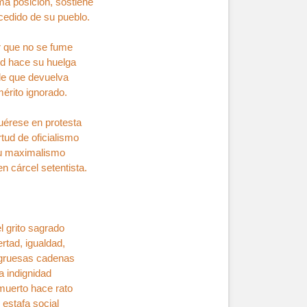
ma posición, sostiene
cedido de su pueblo.
r que no se fume
ud hace su huelga
le que devuelva
mérito ignorado.
uérese en protesta
rtud de oficialismo
su maximalismo
n cárcel setentista.
l grito sagrado
rtad, igualdad,
 gruesas cadenas
a indignidad
muerto hace rato
 estafa social