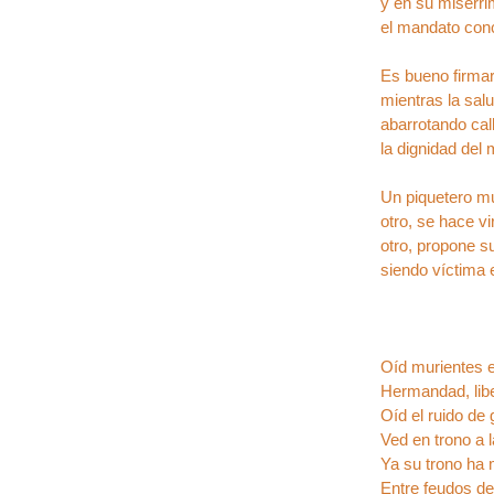
y en su misérri
el mandato con
Es bueno firma
mientras la sal
abarrotando cal
la dignidad del 
Un piquetero m
otro, se hace vi
otro, propone 
siendo víctima e
Oíd murientes e
Hermandad, libe
Oíd el ruido de
Ved en trono a l
Ya su trono ha 
Entre feudos de