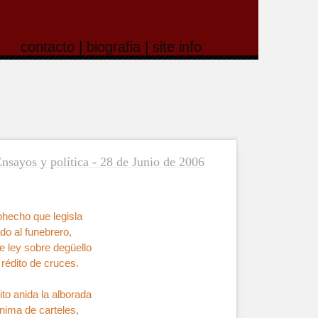
contacto
|
biografia
|
site info
nsayos y política - 28 de Junio de 2006
hecho que legisla
do al funebrero,
e ley sobre degüello
rédito de cruces.
ito anida la alborada
anima de carteles,